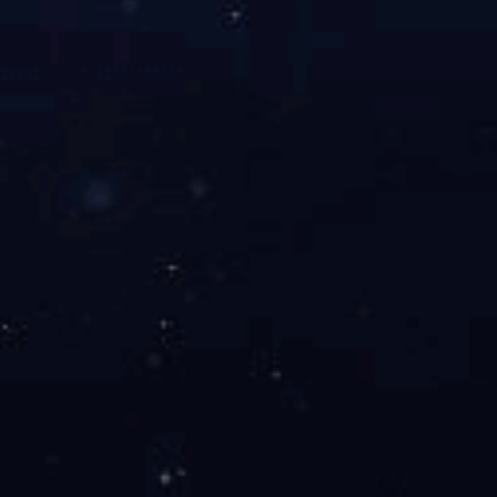
走进海科
产品中心
新
公司简介
火锅底料智能生产线
公
公司文化
开云网页版页面登-开云（中国）
行
荣誉资质
酱腌菜调味品智能生产线