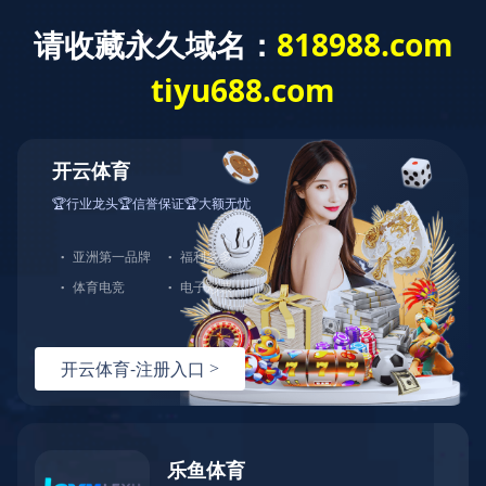
走进海科
产品中心
公司简介
开云网页版页面登-开云（中国） （简称：成都海科）是一家集研发、生
售、服务为一体，专注为中国传统食品行业提供自动化、智能化、数字化
厂整体解决方案的国家级高新技术企业。公司拥有标准化办公楼及现代化
约42000m²，具有较强的综合研制、设计开发、生产能力，具备严格的质