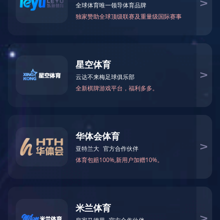
系和完善的售后服务体系。公司业务范围覆盖：复合调味品智能生产线、
肉制品智能生产线、酱腌菜智能生产线、智慧餐厨、央厨预制菜调理智能
与海底捞、天味、九毛九、聚慧、杨国福、绝味、双汇、新希望、无穷、
香居、仲景、李记乐宝、Tyson、益海嘉里、开小灶、老乡鸡等众多知名
截止目前，成都海科已经助力超2000+企业顺利投产5000余条生产线，
年产值超1000亿元！
查看更多
火锅底料智能生产线
开云网页版页面登