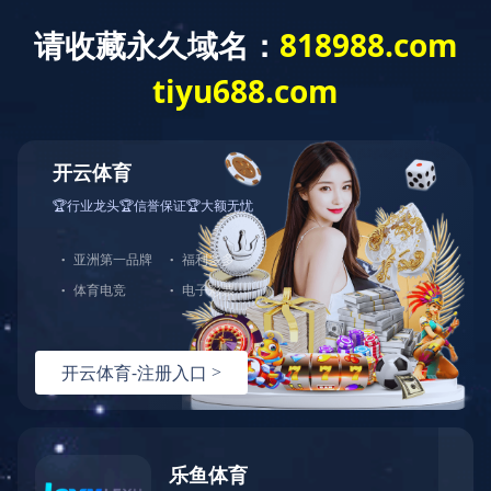
走进海科
产品中心
工程案例
首页
>
工程案例
> 酱
Engineering case