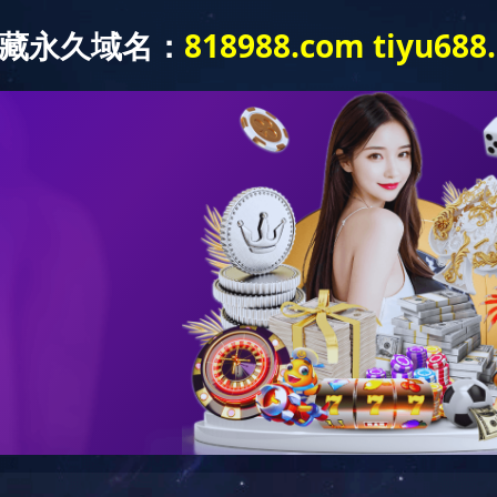
产品中心
新闻中心
工程案例
开云网页版页面
闻中心
> 行业资讯