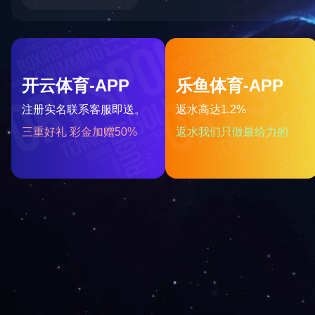
走进海科
产品中心
公司简介
火锅底料智能生产线
公司文化
开云网页版页面登-开云（中国）
荣誉资质
酱腌菜调味品智能生产线