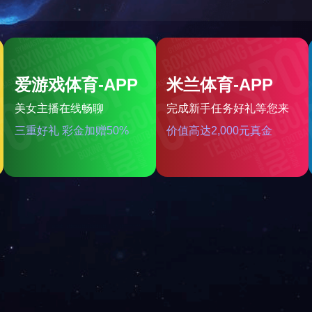
新闻中心
工程案例
开云网
公司动态
火锅底料工程案例
免责声明
行业资讯
中式酱卤工程案例
开云网页
酱腌菜调味品工程案例
机器人智能投料工程案例