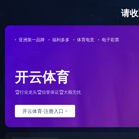
走进海科
新闻中心
首页
>
新
News Center