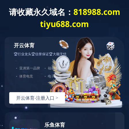
走进海科
产品中心
工程案例
首页
>
工程案例
> 酱
Engineering case