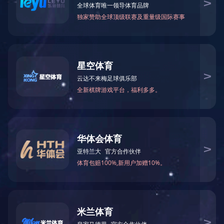
火锅底料智能生产线
火锅类
开云网页版页面登-开云（中国）
酱腌菜调味品智能生产线
智慧餐厨
央厨预制菜调理智能生产线
性能介绍