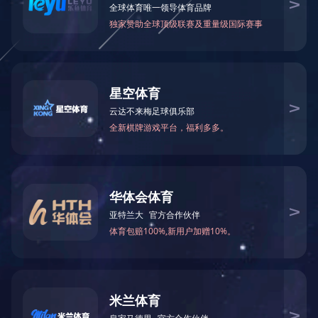
火锅底料智能生产线
火锅类
开云网页版页面登-开云（中国）
智能炒制系
酱腌菜调味品智能生产线
智慧餐厨
央厨预制菜调理智能生产线
柔性配料系