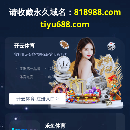
走进海科
产品中心
产品中心
首页
>
产品中心
>
火锅
Product Center